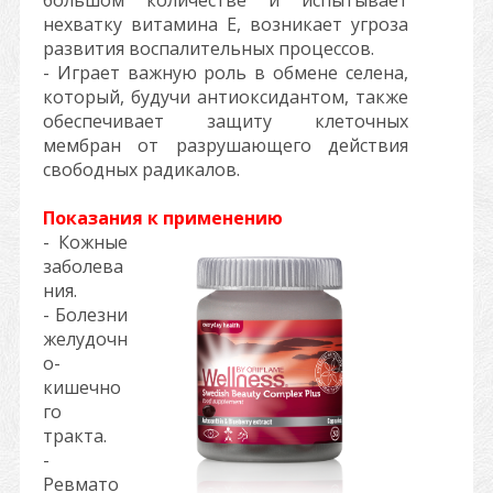
большом количестве и испытывает
нехватку витамина Е, возникает угроза
развития воспалительных процессов.
- Играет важную роль в обмене селена,
который, будучи антиоксидантом, также
обеспечивает защиту клеточных
мембран от разрушающего действия
свободных радикалов.
Показания к применению
- Кожные
заболева
ния.
- Болезни
желудочн
о-
кишечно
го
тракта.
-
Ревмато