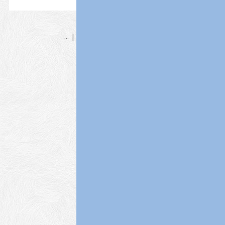
...
|