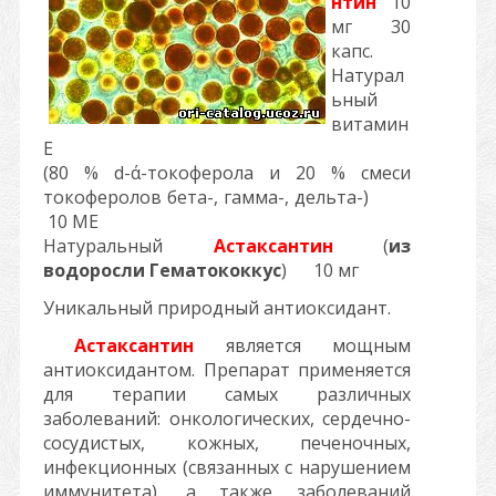
нтин
10
мг 30
капс.
Натурал
ьный
витамин
Е
(80 % d-ά-токоферола и 20 % смеси
токоферолов бета-, гамма-, дельта-)
10 МЕ
Натуральный
Астаксантин
(
из
водоросли Гематококкус
) 10 мг
Уникальный природный антиоксидант.
Астаксантин
является мощным
антиоксидантом. Препарат применяется
для терапии самых различных
заболеваний: онкологических, сердечно-
сосудистых, кожных, печеночных,
инфекционных (связанных с нарушением
иммунитета), а также заболеваний