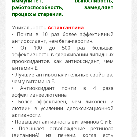
иммунитет, выносливость,
работоспособность, замедляет
процессы старения.
Уникальность
Астаксантина
:
• Почти в 10 раз более эффективный
антиоксидант, чем бета-каротин.
• От 100 до 500 раз большая
эффективность в сдерживании липидных
прооксидантов как антиоксидант, чем
витамин Е.
• Лучшие антивоспалительные свойства,
чем у витамина Е.
• Антиоксидант почти в 4 раза
эффективнее лютеина.
• Более эффективен, чем ликопен и
лютеин в усилении детоксикационной
активности.
• Повышает активность витаминов С и Е.
• Повышает освобождение ретинола
(витаминА) из печени, когда есть